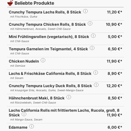
Beliebte Produkte
Crunchy Tempura Lachs Rolls, 8 Stück
i
11,20 €*
mit Frischkäse, Gurke
Crunchy Tempura Chicken Rolls, 8 Stück
i
10,90 €*
mit Hähnchenbrust, Avocado, Sweet-Chili-Sauce
Mini Frühlingsrollen (vegetarisch), 8 Stück
i
5,00 €*
mit Chili-Sauce
Tempura Garnelen im Teigmantel, 4 Stück
i
6,50 €*
mit Chili-Sauce
Chicken Nudeln
i
11,90 €*
mit Gemüse
Lachs & Frischkäse California Rolls, 8 Stück
i
8,90 €*
mit Sesam
Crunchy Tempura Lucky Duck Rolls, 8 Stück
i
12,20 €*
mit knuspriger Ente, Avocado, Gurke, Sweet-Mango-Sauce
Hähnchenbrust Maki, 8 Stück
i
8,50 €*
mit Röstzwiebeln, Sweet-Chili-Sauce
Lachs California Rolls mit frittiertem Lachs, Rucola, groß, 8
Stück
i
11,90 €*
mit Mango-Sauce, Sesam
Edamame
i
6,00 €*