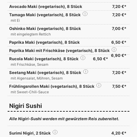
Avocado Maki (vegetarisch), 8 Stück
7,20 €*
Tamago Maki (vegetarisch), 8 Stück
i
7,20 €*
mit Ei
Oshinko Maki (vegetarisch), 8 Stück
7,00 €*
mit eingelegtem Rettich
Paprika Maki (vegetarisch), 8 Stück
6,50 €*
Paprika Maki mit Frischkäse (vegetarisch), 8 Stück
i
6,90 €*
Rucola Maki (vegetarisch), 8 Stück
i
6,50 €*
mit Frischkäse, Sesam
Seetang Maki (vegetarisch), 8 Stück
i
7,20 €*
mit Algensalat, Möhren, Sesam
Frühlingsrollen Maki (vegetarisch), 8 Stück
i
7,50 €*
mit Sweet-Chili-Sauce
Nigiri Sushi
Alle Nigiri-Sushi werden mit gewürztem Reis zubereitet.
Surimi Nigiri, 2 Stück
i
4,20 €*