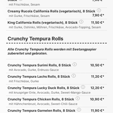
mit Frischkäse, Sesam
Creamy Rucola California Rolls (vegetarisch), 8 Stück
i
7,90 €*
mit Gurke, Frischkäse, Sesam
King California Rolls (vegetarisch), 8 Stück
i
11,50 €*
mit Gurke, Oshinko, Möhren, Frischkäse, Avocado-Topping, Sesam
Crunchy Tempura Rolls
Alle Crunchy Tempura Rolls werden mit Seetangpapier
zubereitet und gebraten.
Crunchy Tempura Surimi Rolls, 8 Stück
i
10,50 €*
mit Avocado, Gurke, Erdnuss-Sauce
Crunchy Tempura Lachs Rolls, 8 Stück
i
11,20 €*
mit Frischkäse, Gurke
Crunchy Tempura Lucky Duck Rolls, 8 Stück
i
12,20 €*
mit knuspriger Ente, Avocado, Gurke, Sweet-Mango-Sauce
Crunchy Tempura Chicken Rolls, 8 Stück
i
10,90 €*
mit Hähnchenbrust, Avocado, Sweet-Chili-Sauce
Crunchy Tempura Garnelen Rolls, 8 Stück
i
11,90 €*