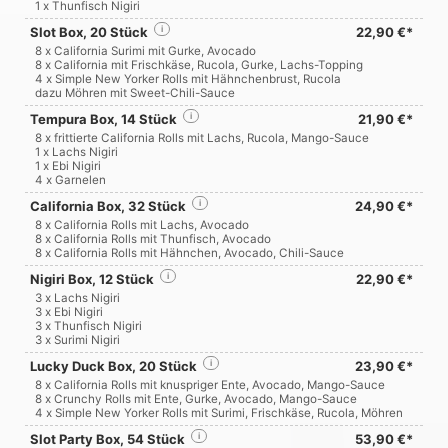
1 x Thunfisch Nigiri
Slot Box, 20 Stück
i
22,90 €*
8 x California Surimi mit Gurke, Avocado
8 x California mit Frischkäse, Rucola, Gurke, Lachs-Topping
4 x Simple New Yorker Rolls mit Hähnchenbrust, Rucola
dazu Möhren mit Sweet-Chili-Sauce
Tempura Box, 14 Stück
i
21,90 €*
8 x frittierte California Rolls mit Lachs, Rucola, Mango-Sauce
1 x Lachs Nigiri
1 x Ebi Nigiri
4 x Garnelen
California Box, 32 Stück
i
24,90 €*
8 x California Rolls mit Lachs, Avocado
8 x California Rolls mit Thunfisch, Avocado
8 x California Rolls mit Hähnchen, Avocado, Chili-Sauce
Nigiri Box, 12 Stück
i
22,90 €*
3 x Lachs Nigiri
3 x Ebi Nigiri
3 x Thunfisch Nigiri
3 x Surimi Nigiri
Lucky Duck Box, 20 Stück
i
23,90 €*
8 x California Rolls mit knuspriger Ente, Avocado, Mango-Sauce
8 x Crunchy Rolls mit Ente, Gurke, Avocado, Mango-Sauce
4 x Simple New Yorker Rolls mit Surimi, Frischkäse, Rucola, Möhren
Slot Party Box, 54 Stück
i
53,90 €*