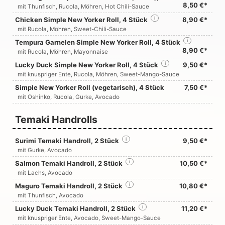
8,50 €*
mit Thunfisch, Rucola, Möhren, Hot Chili-Sauce
Chicken Simple New Yorker Roll, 4 Stück
i
8,90 €*
mit Rucola, Möhren, Sweet-Chili-Sauce
Tempura Garnelen Simple New Yorker Roll, 4 Stück
i
8,90 €*
mit Rucola, Möhren, Mayonnaise
Lucky Duck Simple New Yorker Roll, 4 Stück
i
9,50 €*
mit knuspriger Ente, Rucola, Möhren, Sweet-Mango-Sauce
Simple New Yorker Roll (vegetarisch), 4 Stück
7,50 €*
mit Oshinko, Rucola, Gurke, Avocado
Temaki Handrolls
Surimi Temaki Handroll, 2 Stück
i
9,50 €*
mit Gurke, Avocado
Salmon Temaki Handroll, 2 Stück
i
10,50 €*
mit Lachs, Avocado
Maguro Temaki Handroll, 2 Stück
i
10,80 €*
mit Thunfisch, Avocado
Lucky Duck Temaki Handroll, 2 Stück
i
11,20 €*
mit knuspriger Ente, Avocado, Sweet-Mango-Sauce