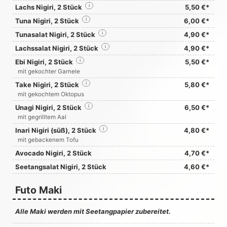
Lachs Nigiri, 2 Stück
i
5,50 €*
Tuna Nigiri, 2 Stück
i
6,00 €*
Tunasalat Nigiri, 2 Stück
i
4,90 €*
Lachssalat Nigiri, 2 Stück
i
4,90 €*
Ebi Nigiri, 2 Stück
i
5,50 €*
mit gekochter Garnele
Take Nigiri, 2 Stück
i
5,80 €*
mit gekochtem Oktopus
Unagi Nigiri, 2 Stück
i
6,50 €*
mit gegrilltem Aal
Inari Nigiri (süß), 2 Stück
i
4,80 €*
mit gebackenem Tofu
Avocado Nigiri, 2 Stück
4,70 €*
Seetangsalat Nigiri, 2 Stück
4,60 €*
Futo Maki
Alle Maki werden mit Seetangpapier zubereitet.