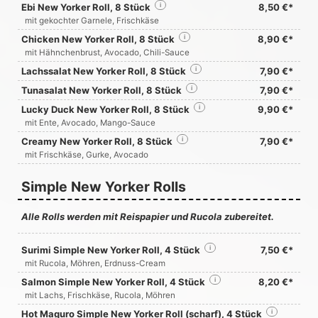
Ebi New Yorker Roll, 8 Stück
i
8,50 €*
mit gekochter Garnele, Frischkäse
Chicken New Yorker Roll, 8 Stück
i
8,90 €*
mit Hähnchenbrust, Avocado, Chili-Sauce
Lachssalat New Yorker Roll, 8 Stück
i
7,90 €*
Tunasalat New Yorker Roll, 8 Stück
i
7,90 €*
Lucky Duck New Yorker Roll, 8 Stück
i
9,90 €*
mit Ente, Avocado, Mango-Sauce
Creamy New Yorker Roll, 8 Stück
i
7,90 €*
mit Frischkäse, Gurke, Avocado
Simple New Yorker Rolls
Alle Rolls werden mit Reispapier und Rucola zubereitet.
Surimi Simple New Yorker Roll, 4 Stück
i
7,50 €*
mit Rucola, Möhren, Erdnuss-Cream
Salmon Simple New Yorker Roll, 4 Stück
i
8,20 €*
mit Lachs, Frischkäse, Rucola, Möhren
Hot Maguro Simple New Yorker Roll (scharf), 4 Stück
i