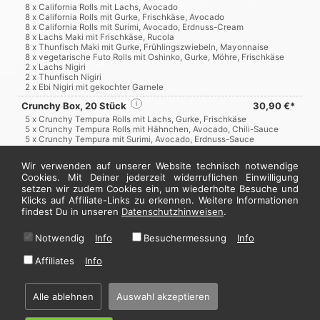
8 x California Rolls mit Lachs, Avocado
8 x California Rolls mit Gurke, Frischkäse, Avocado
8 x California Rolls mit Surimi, Avocado, Erdnuss-Cream
8 x Lachs Maki mit Frischkäse, Rucola
8 x Thunfisch Maki mit Gurke, Frühlingszwiebeln, Mayonnaise
8 x vegetarische Futo Rolls mit Oshinko, Gurke, Möhre, Frischkäse
2 x Lachs Nigiri
2 x Thunfisch Nigiri
2 x Ebi Nigiri mit gekochter Garnele
Crunchy Box, 20 Stück
i
30,90 €*
5 x Crunchy Tempura Rolls mit Lachs, Gurke, Frischkäse
5 x Crunchy Tempura Rolls mit Hähnchen, Avocado, Chili-Sauce
5 x Crunchy Tempura mit Surimi, Avocado, Erdnuss-Sauce
5 x Crunchy Tempura Lucky Duck mit Avocado, Mango-Sauce
Wir verwenden auf unserer Website technisch notwendige
Veggie Box, 24 Stück
i
19,90 €*
Cookies. Mit Deiner jederzeit widerruflichen Einwilligung
8 x Maki mit Frischkäse, Rucola, Gurke
setzen wir zudem Cookies ein, um wiederholte Besuche und
8 x California Rolls mit Frischkäse, Gurke, Avocado
Klicks auf Affiliate-Links zu erkennen. Weitere Informationen
8 x California Rolls mit Frischkäse, Möhren, Avocado
findest Du in unseren
Datenschutzhinweisen
.
Jetzt hier bestellen
Notwendig
Info
Besuchermessung
Info
Affiliates
Info
* Alle Preise in Euro inkl. gesetzl. MwSt. Abbildungen können ggf. abweichen.
Informationen zu Inhalts- und Zusatzstoffen finden Sie unter
i
Alle ablehnen
Auswahl akzeptieren