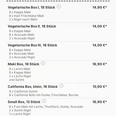
Vegetarische Box I, 18 Stück
i
14,90 €*
8 x Kappa Maki
8 x Inari Frischkäse Maki
2 x Nigiri nach Wahl
Vegetarische Box II, 18 Stück
14,00 €*
8 x Kappa Maki
8 x Avocado Maki
2 x Avocado Nigiri
Vegetarische Box III, 18 Stück
14,00 €*
8 x Kappa Maki
8 x Avocado Maki
2 x Avocado Nigiri
Maki Box, 18 Stück
i
16,90 €*
8 x Lachs Maki
8 x Kappa Maki
2 x Lachs Nigiri
und Surimi
California Box, klein, 16 Stück
i
15,90 €*
8 x California Surimi
8 x California Rolls mit Gurke, Frischkäse, Rucola
Small Box, 12 Stück
i
16,90 €*
8 x Futo Maki mit Lachs, Thunfisch, Gurke, Avocado
2 x Surimi Nigiri
1 x Lachs Nigiri