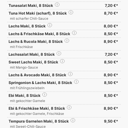
Tunasalat Maki, 8 Stück
i
7,20 €*
Tuna Hot Maki (scharf), 8 Stück
i
8,70 €*
mit scharfer Chili-Sauce
Lachs Maki, 8 Stück
i
8,00 €*
Lachs & Frischkäse Maki, 8 Stück
i
8,50 €*
Lachs & Rucola Maki, 8 Stück
i
8,90 €*
mit Frischkäse
Lachssalat Maki, 8 Stück
i
7,20 €*
Sweet Lachs Maki, 8 Stück
i
8,50 €*
mit Mango-Sauce
Lachs & Avocado Maki, 8 Stück
i
8,90 €*
Springonion & Lachs Maki, 8 Stück
i
8,50 €*
mit Frühlingszwiebeln
Ebi Maki, 8 Stück
i
8,50 €*
mit gekochter Garnele
Ebi & Frischkäse Maki, 8 Stück
i
8,90 €*
mit gekochter Garnele, Frischkäse
Tempura Garnelen Maki, 8 Stück
i
9,50 €*
mit Sweet-Chili-Sauce